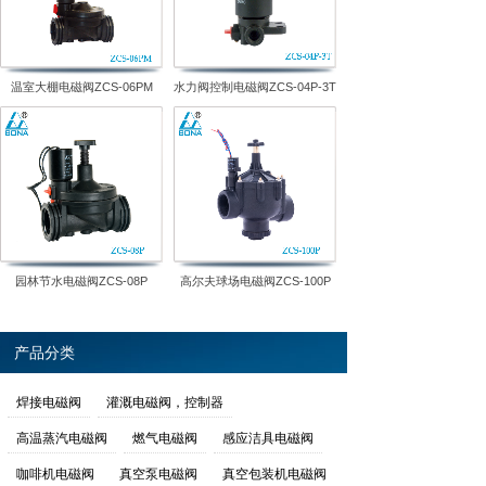
温室大棚电磁阀ZCS-06PM
水力阀控制电磁阀ZCS-04P-3T
园林节水电磁阀ZCS-08P
高尔夫球场电磁阀ZCS-100P
产品分类
焊接电磁阀
灌溉电磁阀，控制器
高温蒸汽电磁阀
燃气电磁阀
感应洁具电磁阀
咖啡机电磁阀
真空泵电磁阀
真空包装机电磁阀