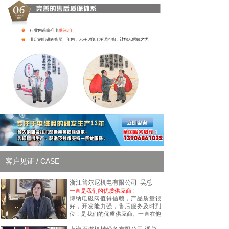
客户见证 / CASE
浙江普尔尼机电有限公司 吴总
一直是我们的优质供应商！
博纳电磁阀值得信赖，产品质量很
好，开发能力强，售后服务及时到
位，是我们的优质供应商。一直在他
家拿货，从质量到价格，都让人很满