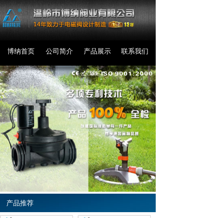
博纳首页
公司简介
产品展示
联系我们
产品推荐