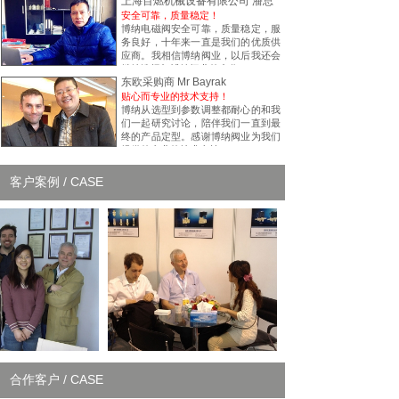
意。
上海百燃机械设备有限公司 潘总
安全可靠，质量稳定！
博纳电磁阀安全可靠，质量稳定，服
务良好，十年来一直是我们的优质供
应商。我相信博纳阀业，以后我还会
继续选择与博纳阀业的合作！
东欧采购商 Mr Bayrak
贴心而专业的技术支持！
博纳从选型到参数调整都耐心的和我
们一起研究讨论，陪伴我们一直到最
终的产品定型。感谢博纳阀业为我们
提供的专业的技术支持！
客户案例 / CASE
合作客户 / CASE