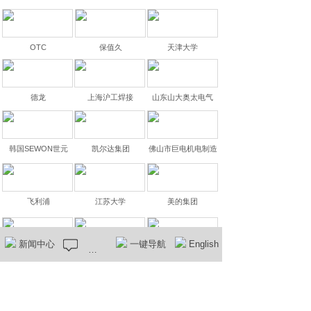
OTC
保值久
天津大学
德龙
上海沪工焊接
山东山大奥太电气
韩国SEWON世元
凯尔达集团
佛山市巨电机电制造
飞利浦
江苏大学
美的集团
新闻中心
在线留言
一键导航
English
金岛机电
科瑞
林肯焊机
临海盛田洗涤机械
上海广为
日本百乐满有限公司