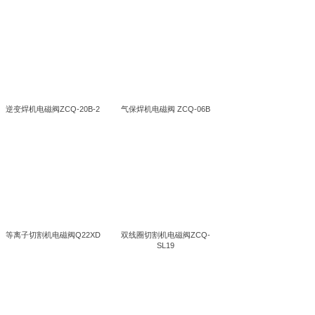
逆变焊机电磁阀ZCQ-20B-2
气保焊机电磁阀 ZCQ-06B
等离子切割机电磁阀Q22XD
双线圈切割机电磁阀ZCQ-
SL19